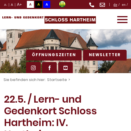
A+
A
A
A
|
|
A
|
de
/
en
/
A-
ÖFFNUNGSZEITEN
NEWSLETTER
Sie befinden sich hier:
Startseite
>
22.5. / Lern- und
Gedenkort Schloss
Hartheim: IV.