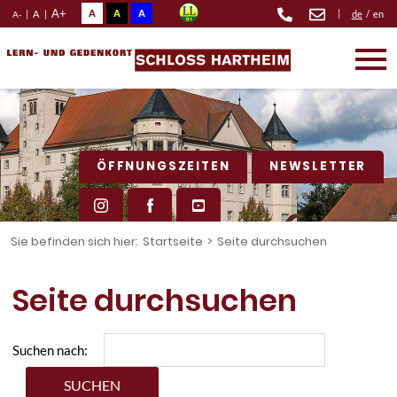
A+
A
A
A
|
|
A
|
de
/
en
A-
ÖFFNUNGSZEITEN
NEWSLETTER
Sie befinden sich hier:
Startseite
>
Seite durchsuchen
Seite durchsuchen
Suchen nach: