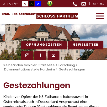
A+
A
A
A
|
|
A
|
de
/
en
/
A-
ÖFFNUNGSZEITEN
NEWSLETTER
Sie befinden sich hier:
Startseite
>
Forschung
>
Dokumentationsstelle Hartheim
>
Gestezahlungen
Gestezahlungen
Kinder von Opfern der
NS
-Euthanasie haben sowohl in
Österreich als auch in Deutschland Anspruch auf eine
symbolische Zahlung (Gestezahlung), die Beantragung dieser