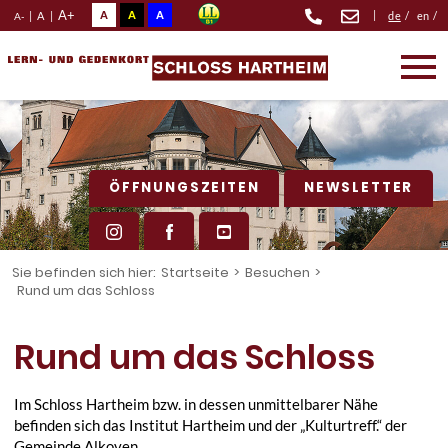
A+
A
A
A
|
|
A
|
de
/
en
/
A-
ÖFFNUNGSZEITEN
NEWSLETTER
Sie befinden sich hier:
Startseite
>
Besuchen
>
Rund um das Schloss
Rund um das Schloss
Im Schloss Hartheim bzw. in dessen unmittelbarer Nähe
befinden sich das Institut Hartheim und der „Kulturtreff.“ der
Gemeinde Alkoven.