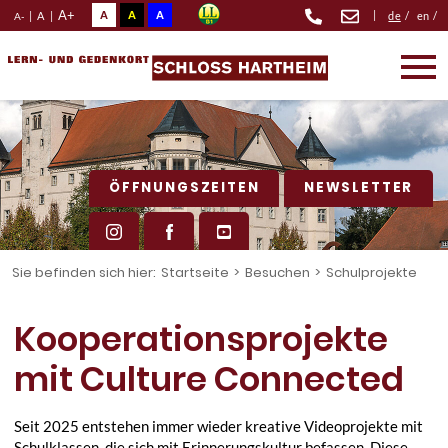
A+
A
A
A
|
|
A
|
de
/
en
/
A-
ÖFFNUNGSZEITEN
NEWSLETTER
Sie befinden sich hier:
Startseite
>
Besuchen
>
Schulprojekte
Kooperationsprojekte
mit Culture Connected
Seit 2025 entstehen immer wieder kreative Videoprojekte mit
Schulklassen, die sich mit Erinnerungskultur befassen. Diese