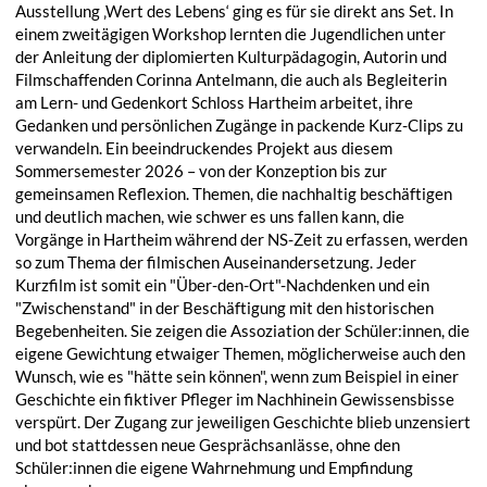
Ausstellung ‚Wert des Lebens‘ ging es für sie direkt ans Set. In
einem zweitägigen Workshop lernten die Jugendlichen unter
der Anleitung der diplomierten Kulturpädagogin, Autorin und
Filmschaffenden Corinna Antelmann, die auch als Begleiterin
am Lern- und Gedenkort Schloss Hartheim arbeitet, ihre
Gedanken und persönlichen Zugänge in packende Kurz-Clips zu
verwandeln. Ein beeindruckendes Projekt aus diesem
Sommersemester 2026 – von der Konzeption bis zur
gemeinsamen Reflexion. Themen, die nachhaltig beschäftigen
und deutlich machen, wie schwer es uns fallen kann, die
Vorgänge in Hartheim während der NS-Zeit zu erfassen, werden
so zum Thema der filmischen Auseinandersetzung. Jeder
Kurzfilm ist somit ein "Über-den-Ort"-Nachdenken und ein
"Zwischenstand" in der Beschäftigung mit den historischen
Begebenheiten. Sie zeigen die Assoziation der Schüler:innen, die
eigene Gewichtung etwaiger Themen, möglicherweise auch den
Wunsch, wie es "hätte sein können", wenn zum Beispiel in einer
Geschichte ein fiktiver Pfleger im Nachhinein Gewissensbisse
verspürt. Der Zugang zur jeweiligen Geschichte blieb unzensiert
und bot stattdessen neue Gesprächsanlässe, ohne den
Schüler:innen die eigene Wahrnehmung und Empfindung