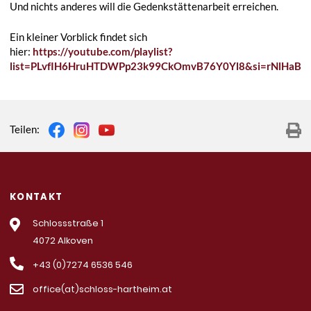
Und nichts anderes will die Gedenkstättenarbeit erreichen.
Ein kleiner Vorblick findet sich
hier:
https://youtube.com/playlist?
list=PLvfIH6HruHTDWPp23k99CkOmvB76Y0Yl8&si=rNlHaBrs
Teilen:
KONTAKT
Schlossstraße 1
4072 Alkoven
+43 (0)7274 6536 546
office(at)schloss-hartheim.at