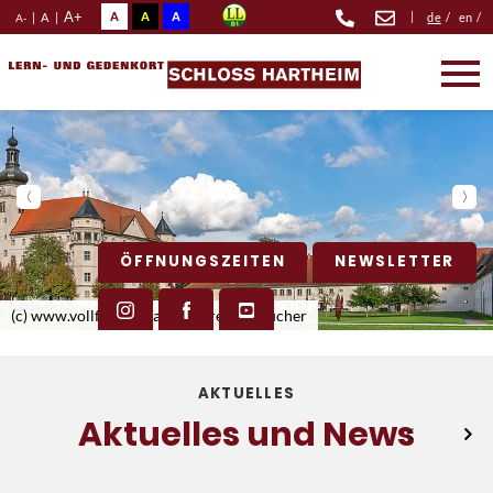
A+
A
A
A
|
|
A
|
de
/
en
/
A-
ÖFFNUNGSZEITEN
NEWSLETTER
(c) www.vollfotograf.at, Manfred Scheucher
AKTUELLES
Aktuelles und News