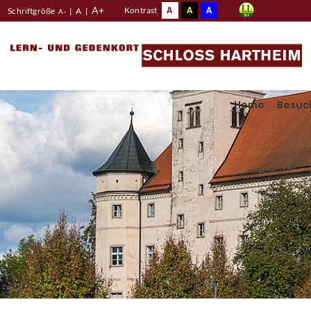
A+
A
A
A
Kontrast
Schriftgröße
|
A
|
A-
Home
Besuc