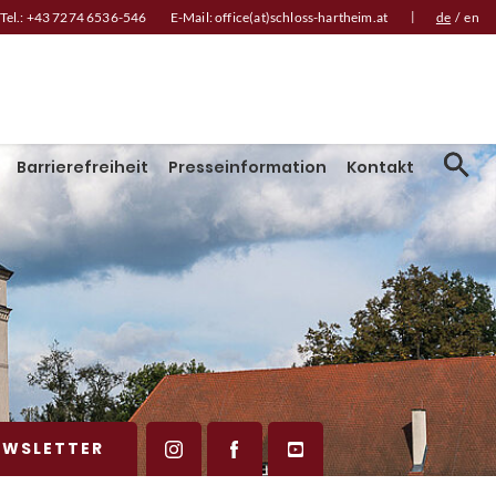
|
Tel.:
+43 7274 6536-546
E-Mail:
office(at)schloss-hartheim.at
de
/
en
Barrierefreiheit
Presseinformation
Kontakt
EWSLETTER