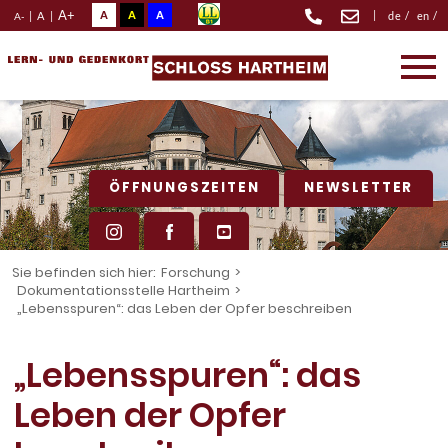
A+
A
A
A
|
|
A
|
de
/
en
/
A-
ÖFFNUNGSZEITEN
NEWSLETTER
Sie befinden sich hier:
Forschung
>
Dokumentationsstelle Hartheim
>
„Lebensspuren“: das Leben der Opfer beschreiben
„Lebensspuren“: das
Leben der Opfer