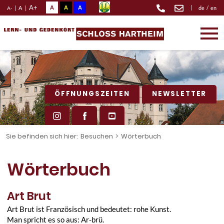
A+
A
A
A
|
|
A
|
de
/
en
A-
ÖFFNUNGSZEITEN
NEWSLETTER
Sie befinden sich hier:
Besuchen
>
Wörterbuch
Wörterbuch
Art Brut
Art Brut ist Französisch und bedeutet: rohe Kunst.
Man spricht es so aus: Ar-brü.