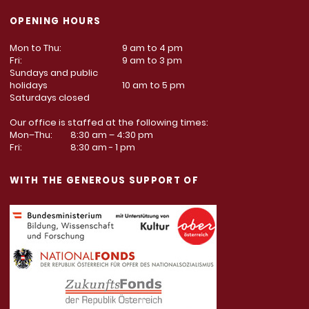
OPENING HOURS
Mon to Thu:
9 am to 4 pm
Fri:
9 am to 3 pm
Sundays and public
holidays
10 am to 5 pm
Saturdays closed
Our office is staffed at the following times:
Mon–Thu:
8:30 am – 4:30 pm
Fri:
8:30 am - 1 pm
WITH THE GENEROUS SUPPORT OF