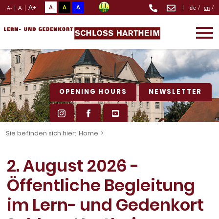
A+
A
A
A
|
|
A
|
de
/
en
/
A-
OPENING HOURS
NEWSLETTER
Sie befinden sich hier:
Home
>
2. August 2026 -
Öffentliche Begleitung
im Lern- und Gedenkort