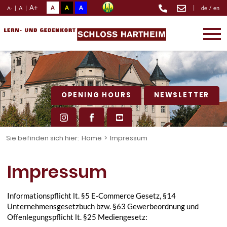
A+
A
A
A
|
|
A
|
de
/
en
A-
OPENING HOURS
NEWSLETTER
Sie befinden sich hier:
Home
>
Impressum
Impressum
Informationspflicht lt. §5 E-Commerce Gesetz, §14
Unternehmensgesetzbuch bzw. §63 Gewerbeordnung und
Offenlegungspflicht lt. §25 Mediengesetz: