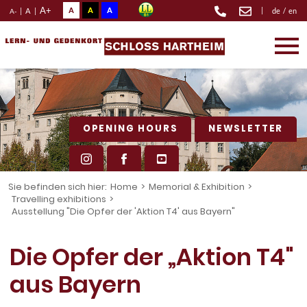
A+
A
A
A
|
|
A
|
de
/
en
A-
OPENING HOURS
NEWSLETTER
Sie befinden sich hier:
Home
>
Memorial & Exhibition
>
Travelling exhibitions
>
Ausstellung "Die Opfer der 'Aktion T4' aus Bayern"
Die Opfer der „Aktion T4"
aus Bayern